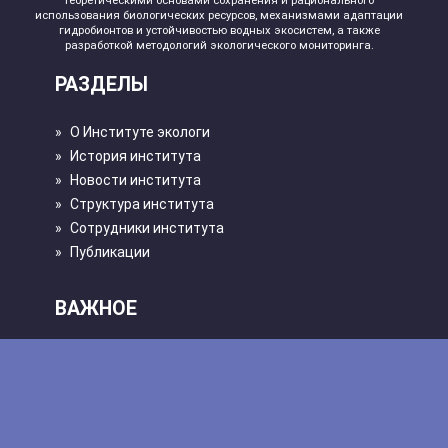
теоретическими основами сохранения и рационального
использования биологических ресурсов, механизмами адаптации
гидробионтов и устойчивостью водных экосистем, а также
разработкой методологий экологического мониторинга.
РАЗДЕЛЫ
»
О Институте экологи
»
История института
»
Новости института
»
Структура института
»
Сотрудники института
»
Публикации
ВАЖНОЕ
»
Положения ИЭВБ РАН
»
Научная деятельность
»
Стандартизация
»
Эффективный контракт