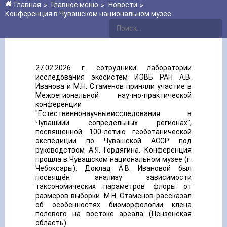
Главная
»
Главное меню
»
Новости
»
Конференция в Чувашском национальном музее
27.02.2026 г. сотрудники лаборатории
исследования экосистем ИЭВБ РАН А.В.
Иванова и М.Н. Стаменов приняли участие в
Межрегиональной научно-практической
конференции
"Естественнонаучныеисследования в
Чувашиии сопредельных регионах",
посвященной 100-летию геоботанической
экспедиции по Чувашской АССР под
руководством А.Я. Гордягина. Конференция
прошла в Чувашском национальном музее (г.
Чебоксары). Доклад А.В. Ивановой был
посвящён анализу зависимости
таксономических параметров флоры от
размеров выборки. М.Н. Стаменов рассказал
об особенностях биоморфологии клёна
полевого на востоке ареала (Пензенская
область)