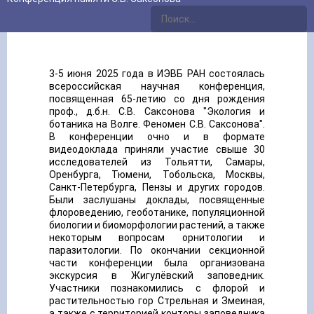
3-5 июня 2025 года в ИЭВБ РАН состоялась
всероссийская научная конференция,
посвященная 65-летию со дня рождения
проф., д.б.н. С.В. Саксонова "Экология и
ботаника на Волге. Феномен С.В. Саксонова".
В конференции очно и в формате
видеодоклада приняли участие свыше 30
исследователей из Тольятти, Самары,
Оренбурга, Тюмени, Тобольска, Москвы,
Санкт-Петербурга, Пензы и других городов.
Были заслушаны доклады, посвященные
флороведению, геоботанике, популяционной
биологии и биоморфологии растений, а также
некоторым вопросам орнитологии и
паразитологии. По окончании секционной
части конференции была организована
экскурсия в Жигулёвский заповедник.
Участники познакомились с флорой и
растительностью гор Стрельная и Змеиная,
а также с территорией конторы заповедника