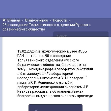
Главная
»
Главное меню
»
Новости
»
95-е заседание Тольяттинского отделения Русского
ботанического общества
13.02.2026 г. в экологическом музее ИЭВБ
РАН состоялось 95-е заседание
Тольяттинского отделения Русского
ботанического общества. С докладом на
тему "Липидные рафты галофитов" выступил
д.б.н., заведующий лабораторией
исследования экосистем В.Н. Нестеров. К
памяти Ю.К. Рощевского н.с. к.б.н.
лаборатории исследования экосистем А.В.
Иванова рассказала об основных вехах
биографии выдающегося эколога и краеведа