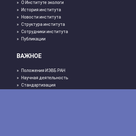
»
О Институте экологи
»
История института
»
Новости института
»
Структура института
»
Сотрудники института
»
Публикации
ВАЖНОЕ
»
Положения ИЭВБ РАН
»
Научная деятельность
»
Стандартизация
»
Эффективный контракт
»
Безопасность
»
Политика конфиденциальности
»
Противодействие коррупции
ИНФОРМАЦИЯ